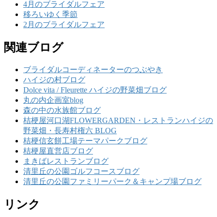
4月のブライダルフェア
移ろいゆく季節
2月のブライダルフェア
関連ブログ
ブライダルコーディネーターのつぶやき
ハイジの村ブログ
Dolce vita / Fleurette ハイジの野菜畑ブログ
丸の内企画室blog
森の中の水族館ブログ
桔梗屋河口湖FLOWERGARDEN・レストランハイジの
野菜畑・長寿村権六 BLOG
桔梗信玄餅工場テーマパークブログ
桔梗屋直営店ブログ
まきばレストランブログ
清里丘の公園ゴルフコースブログ
清里丘の公園ファミリーパーク＆キャンプ場ブログ
リンク